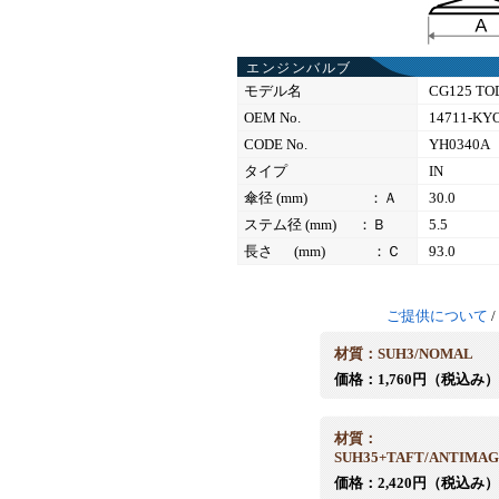
エンジンバルブ
モデル名
CG125 TO
OEM No.
14711-KYO
CODE No.
YH0340A
タイプ
IN
傘径 (mm) ：Ａ
30.0
ステム径 (mm) ：Ｂ
5.5
長さ (mm) ：Ｃ
93.0
ご提供について
/
材質：SUH3/NOMAL
価格：1,760円（税込み）
材質：
SUH35+TAFT/ANTIMAG
価格：2,420円（税込み）