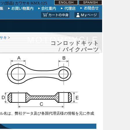
部品) カワサキ/KMX-125
ワサキ
>
コンロッドキット
/ バイクパーツ
ル名は、弊社データ及び各国代理店様の情報を元に作成