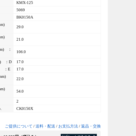
KMX-125
5069
BK0150A
m)
29.0
m)
21.0
) ：
106.0
) ：D
17.0
 ：E
17.0
m)
22.0
m)
54.0
2
.
CK0150X
ご提供について
/
送料・配送
/
お支払方法
/
返品・交換