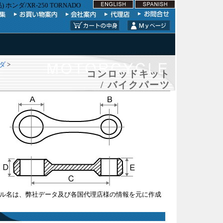
ンダ/XR-250 TORNADO
ンダ
>
コンロッドキット
/ バイクパーツ
ル名は、弊社データ及び各国代理店様の情報を元に作成