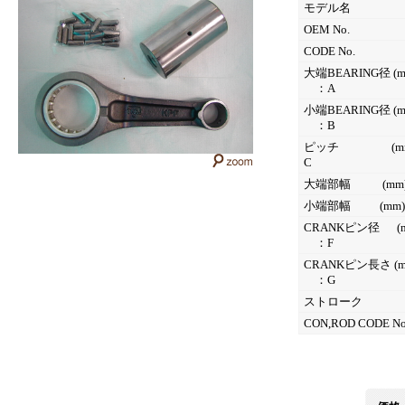
モデル名
OEM No.
CODE No.
大端BEARING径 (m
：A
小端BEARING径 (m
：B
ピッチ (mm
C
大端部幅 (mm
小端部幅 (mm)
CRANKピン径 (m
：F
CRANKピン長さ (m
：G
ストローク
CON,ROD CODE No