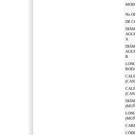
MOD
No.O
DE C
DIÁM
AGUJ
A
DIÁM
AGUJ
B
LONG
ROD
CALI
(CAN
CALI
(CAN
DIÁM
(MUÑ
LONG
(MUÑ
CAR
CÓDI