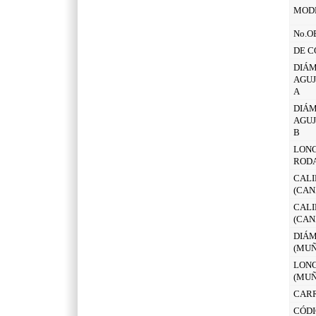
MOD
No.O
DE C
DIÁM
AGUJ
A
DIÁM
AGUJ
B
LONG
ROD
CALI
(CAN
CALI
(CAN
DIÁM
(MUÑ
LONG
(MUÑ
CAR
CÓDI