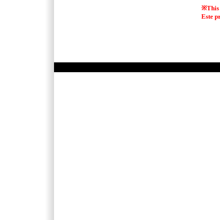
※This 
Este p