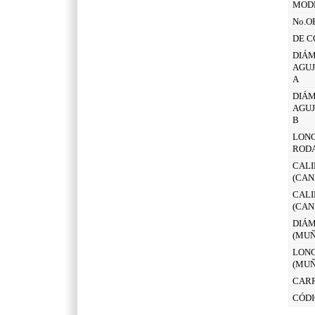
MOD
No.O
DE C
DIÁM
AGUJ
A
DIÁM
AGUJ
B
LONG
ROD
CALI
(CAN
CALI
(CAN
DIÁM
(MUÑ
LONG
(MUÑ
CAR
CÓDI