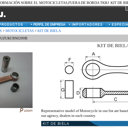
FORMACIÓN SOBRE EL MOTOCICLETAS,FUERA DE BORDA TKRJ .KIT DE BIEL
S
>
MOTOCICLETAS
>
KIT DE BIELA
 SUZUKI BS0200B
KIT DE BIEL
Representative model of Motorcycle in our list are base
our agency, dealers in each country.