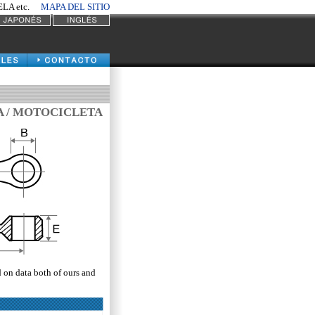
A etc.
MAPA DEL SITIO
A / MOTOCICLETA
d on data both of ours and