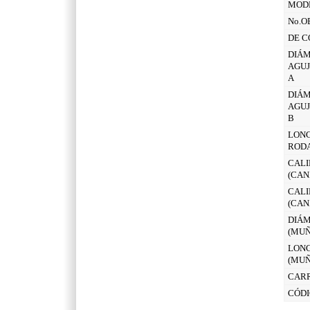
MOD
No.O
DE C
DIÁM
AGUJ
A
DIÁM
AGUJ
B
LONG
ROD
CALI
(CAN
CALI
(CAN
DIÁM
(MUÑ
LONG
(MUÑ
CAR
CÓDI