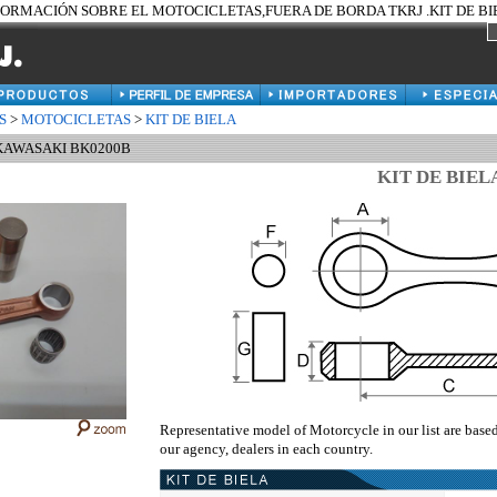
FORMACIÓN SOBRE EL MOTOCICLETAS,FUERA DE BORDA TKRJ .KIT DE BIEL
S
>
MOTOCICLETAS
>
KIT DE BIELA
a KAWASAKI BK0200B
KIT DE BIEL
Representative model of Motorcycle in our list are base
our agency, dealers in each country.