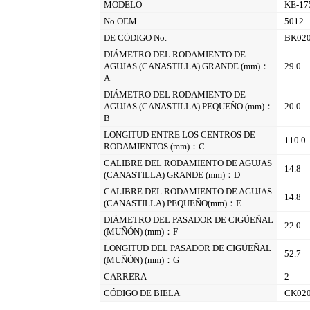
MODELO
KE-1
No.OEM
5012
DE CÓDIGO No.
BK02
DIÁMETRO DEL RODAMIENTO DE
AGUJAS (CANASTILLA) GRANDE (mm)：
29.0
A
DIÁMETRO DEL RODAMIENTO DE
AGUJAS (CANASTILLA) PEQUEÑO (mm)：
20.0
B
LONGITUD ENTRE LOS CENTROS DE
110.0
RODAMIENTOS (mm)：C
CALIBRE DEL RODAMIENTO DE AGUJAS
14.8
(CANASTILLA) GRANDE (mm)：D
CALIBRE DEL RODAMIENTO DE AGUJAS
14.8
(CANASTILLA) PEQUEÑO(mm)：E
DIÁMETRO DEL PASADOR DE CIGÜEÑAL
22.0
(MUÑÓN) (mm)：F
LONGITUD DEL PASADOR DE CIGÜEÑAL
52.7
(MUÑÓN) (mm)：G
CARRERA
2
CÓDIGO DE BIELA
CK02