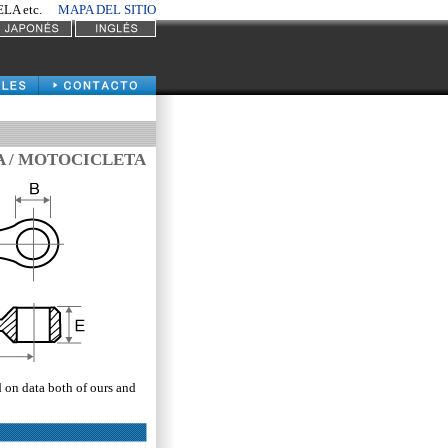
A etc.
MAPA DEL SITIO
A / MOTOCICLETA
d on data both of ours and