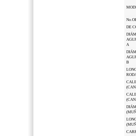
MOD
No.O
DE C
DIÁM
AGUJ
A
DIÁM
AGUJ
B
LONG
ROD
CALI
(CAN
CALI
(CAN
DIÁM
(MUÑ
LONG
(MUÑ
CAR