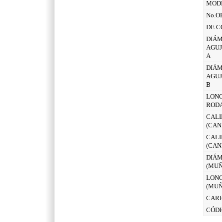
MOD
No.O
DE C
DIÁM
AGUJ
A
DIÁM
AGUJ
B
LONG
ROD
CALI
(CAN
CALI
(CAN
DIÁM
(MUÑ
LONG
(MUÑ
CAR
CÓDI