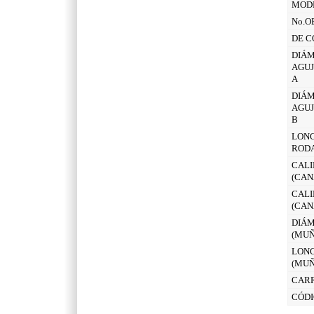
MOD
No.O
DE C
DIÁM
AGUJ
A
DIÁM
AGUJ
B
LONG
ROD
CALI
(CAN
CALI
(CAN
DIÁM
(MUÑ
LONG
(MUÑ
CAR
CÓDI