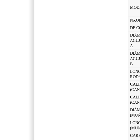
MOD
No.O
DE C
DIÁM
AGUJ
A
DIÁM
AGUJ
B
LONG
ROD
CALI
(CAN
CALI
(CAN
DIÁM
(MUÑ
LONG
(MUÑ
CAR